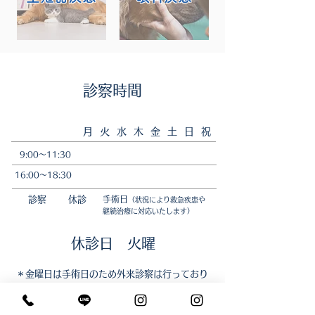
​診察時間
​月 火 水 木 金 土 日 祝
9:00〜11:30
16:00〜18:30
診察
休診
手術日
（状況により救急疾患や
継続治療に対応
いたします）
​休診日 火曜
＊金曜日は手術日のため外来診察は行っており
ませんが、​救急の場合は状況によっては対応可
能な場合もございます。ご連絡ください。