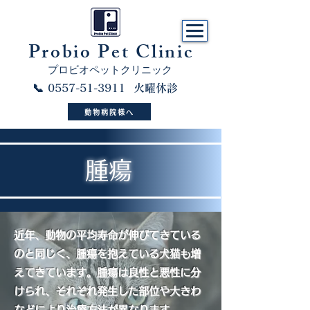
​Probio Pet Clinic
プロビオペットクリニック
📞 0557-51-3911 火曜休診
動物病院様へ
​腫瘍
近年、動物の平均寿命が伸びてきている
のと同じく、腫瘍を抱えている犬猫も増
えてきています。腫瘍は良性と悪性に分
けられ、それぞれ発生した部位や大きわ
などにより治療方法が異なります。