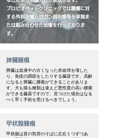
​プロビオペットクリニックでは腫瘍に対
する外科治療、抗ガン剤治療等を単独ま
たは組み合わせた治療を行っておりま
す。
脾臓腫瘍
脾臓は血液中の古くなった赤血球を壊した
り、免疫の調節をしたりする臓器です。高齢
になると脾臓に腫瘍ができることがありま
す。犬も猫も種類は違えど悪性度の高い腫瘍
ができる臓器ですので、見つけた場合はなる
べく早く手術を受けるべきでしょう。
甲状腺腫瘍
甲状腺は首の気管のそばに左右１つずつあ