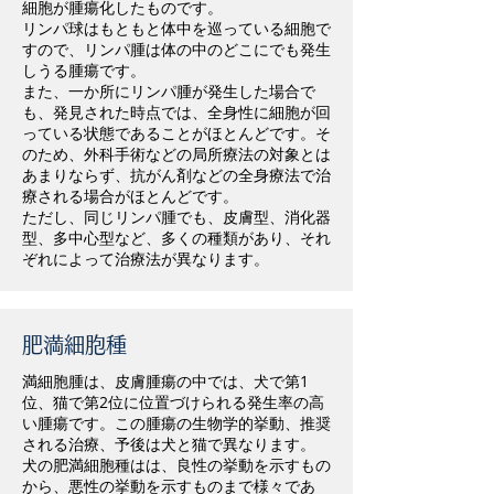
細胞が腫瘍化したものです。
リンパ球はもともと体中を巡っている細胞で
すので、リンパ腫は体の中のどこにでも発生
しうる腫瘍です。
また、一か所にリンパ腫が発生した場合で
も、発見された時点では、全身性に細胞が回
っている状態であることがほとんどです。そ
のため、外科手術などの局所療法の対象とは
あまりならず、抗がん剤などの全身療法で治
療される場合がほとんどです。
ただし、同じリンパ腫でも、皮膚型、消化器
型、多中心型など、多くの種類があり、それ
ぞれによって治療法が異なります。
肥満細胞種
満細胞腫は、皮膚腫瘍の中では、犬で第1
位、猫で第2位に位置づけられる発生率の高
い腫瘍です。この腫瘍の生物学的挙動、推奨
される治療、予後は犬と猫で異なります。
犬の肥満細胞種はは、良性の挙動を示すもの
から、悪性の挙動を示すものまで様々であ