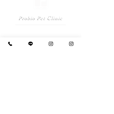
Probio Pet Clinic
​プロビオペットクリニック
〒413-0231 静岡県伊東市富戸1293-216
心配なことがありましたら、
まずご相談ください。
​０５５７−５１−３９１１
各種クレジットカードまたは電子マネーでお支払い
いただけます。