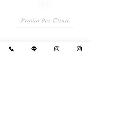
Probio Pet Clinic
​プロビオペットクリニック
〒413-0231 静岡県伊東市富戸1293-216
心配なことがありましたら、
まずご相談ください。
​０５５７−５１−３９１１
各種クレジットカードまたは電子マネーでお支払い
いただけます。