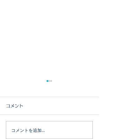
コメント
コメントを追加…
8月の獣医師不在のお知ら
新しい家族を待