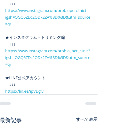
　↓↓↓
https://www.instagram.com/probiopetclinic?
igsh=OGQ5ZDc2ODk2ZA%3D%3D&utm_source
=qr
★インスタグラム・トリミング編
　↓↓↓
https://www.instagram.com/probio_pet_clinic?
igsh=OGQ5ZDc2ODk2ZA%3D%3D&utm_source
=qr
★LINE公式アカウント
　↓↓↓
https://lin.ee/ipVDglv
最新記事
すべて表示