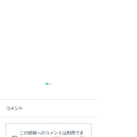
コメント
この投稿へのコメントは利用でき
8月の獣医師不在のお知ら
7月8日よりWE